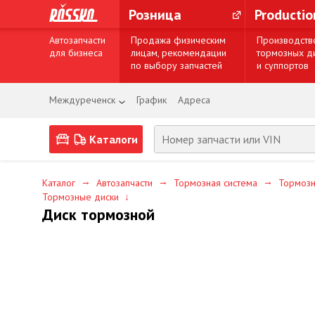
Розница
Producti
Автозапчасти
Продажа физическим
Производств
для бизнеса
лицам, рекомендации
тормозных д
по выбору запчастей
и суппортов
Междуреченск
График
Адреса
Каталоги
→
→
→
Каталог
Автозапчасти
Тормозная система
Тормозн
Тормозные диски
↓
Диск тормозной