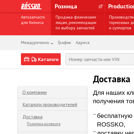
Розница
Producti
Автозапчасти
Продажа физическим
Производств
для бизнеса
лицам, рекомендации
тормозных д
по выбору запчастей
и суппортов
Междуреченск
График
Адреса
Каталоги
Доставка
О компании
Для наших кл
получения то
Каталоги производителей
бесплатную 
Доставка
ROSSKO,
Политика возврата
доставку че